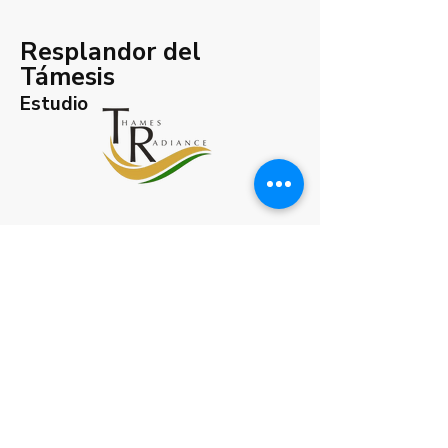
Resplandor del
Támesis
Estudio
CONTÁCTENOS
para charlar o
concertar una
CONSULTA
GRATUITA.
Teléfono:
07341 576772
Correo electrónico:
info@thamesradiancestudio.com
Wooburn Common, Beaconsfield,
Reino Unido.