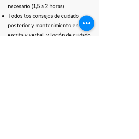
necesario (1,5 a 2 horas)
Todos los consejos de cuidado
posterior y mantenimiento en forma
escrita y verbal, y loción de cuidado
posterior para llevar a casa.
Resplandor del
Támesis
Estudio
CONTÁCTENOS
para charlar o