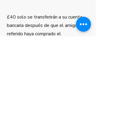
£40 solo se transferirán a su cuenta
bancaria después de que el amigo
referido haya comprado el
procedimiento en su totalidad y haya
tenido su primera sesión.
4
El programa de referencia se reserva el
derecho de cambiar la oferta o los
términos y condiciones en cualquier